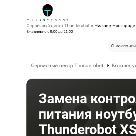
Сервисный центр Thunderobot
в Нижнем Новгород
Ежедневно с 9:00 до 21:00
О компании
Сервисный центр Thunderobot
Каталог у
Замена контро
питания ноутб
Thunderobot XS