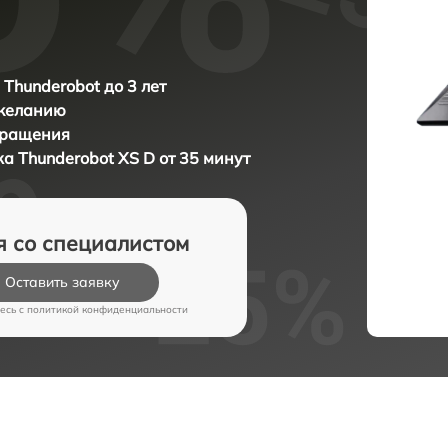
 Thunderobot до 3 лет
 желанию
бращения
ка
Thunderobot XS D от 35 минут
я со специалистом
Оставить заявку
есь c
политикой конфиденциальности