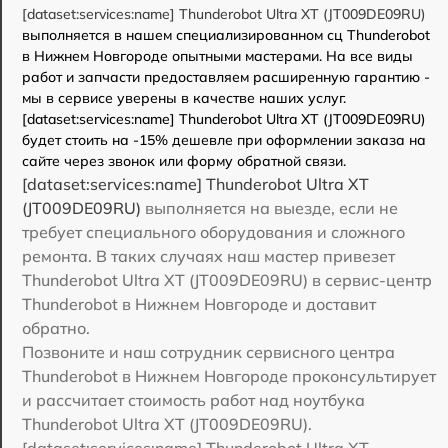
[dataset:services:name] Thunderobot Ultra XT (JT009DE09RU)
выполняется в нашем специализированном сц Thunderobot
в Нижнем Новгороде опытными мастерами. На все виды
работ и запчасти предоставляем расширенную гарантию -
мы в сервисе уверены в качестве наших услуг.
[dataset:services:name] Thunderobot Ultra XT (JT009DE09RU)
будет стоить на -15% дешевле при оформлении заказа на
сайте через звонок или форму обратной связи.
[dataset:services:name] Thunderobot Ultra XT
(JT009DE09RU)
выполняется на выезде, если не
требует специального оборудования и сложного
ремонта. В таких случаях наш мастер привезет
Thunderobot Ultra XT (JT009DE09RU) в сервис-центр
Thunderobot в Нижнем Новгороде и доставит
обратно.
Позвоните и наш сотрудник сервисного центра
Thunderobot в Нижнем Новгороде проконсультирует
и рассчитает стоимость работ над ноутбука
Thunderobot Ultra XT (JT009DE09RU).
[dataset:services:name] Thunderobot Ultra XT