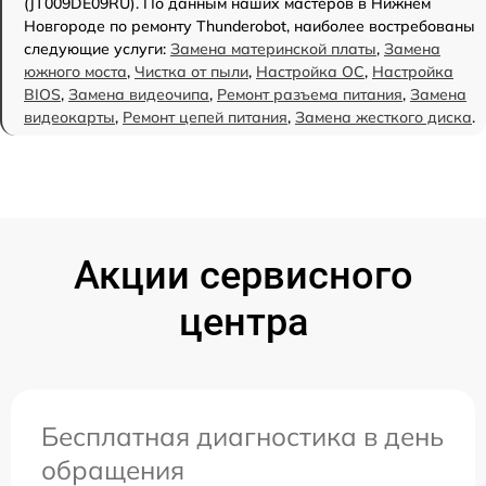
(JT009DE09RU). По данным наших мастеров в Нижнем
Новгороде по ремонту Thunderobot, наиболее востребованы
следующие услуги:
Замена материнской платы
,
Замена
южного моста
,
Чистка от пыли
,
Настройка ОС
,
Настройка
BIOS
,
Замена видеочипа
,
Ремонт разъема питания
,
Замена
видеокарты
,
Ремонт цепей питания
,
Замена жесткого диска
.
Акции сервисного
центра
Бесплатная диагностика в день
обращения