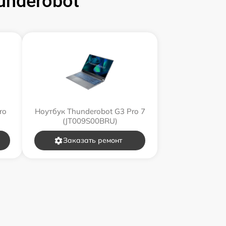
underobot
ro
Ноутбук Thunderobot G3 Pro 7
(JT009S00BRU)
Заказать ремонт