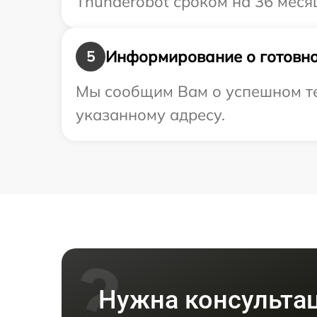
Thunderobot сроком на 36 меся
Информирование о готовно
5
Мы сообщим Вам о успешном тес
указанному адресу.
Нужна консульта