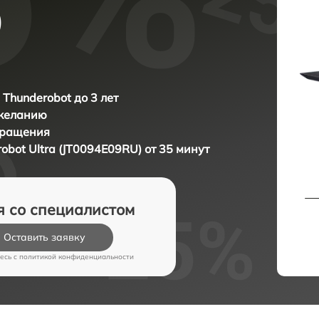
)
 Thunderobot до 3 лет
 желанию
бращения
obot Ultra (JT0094E09RU) от 35 минут
я со специалистом
Оставить заявку
есь c
политикой конфиденциальности