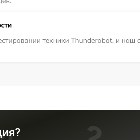
цев.
сти
тировании техники Thunderobot, и наш с
ция?