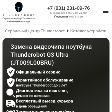
+7 (831) 231-09-76
Ежедневно с 9:00 до 21:00
Позвонить
мне утром
Сервисный центр Thunderobot
в Нижнем Новгороде
Сервисный центр Thunderobot
Каталог устройств
Замена видеочипа ноутбука
Thunderobot G3 Ultra
(JT009L00BRU)
Официальный сервис
Гарантийное обслуживание
ноутбука Thunderobot до 3 лет
Диагностика за наш счет,
ремонт по желанию
Бесплатный выезд курьера
в день обращения
Замена видеочипа ноутбука