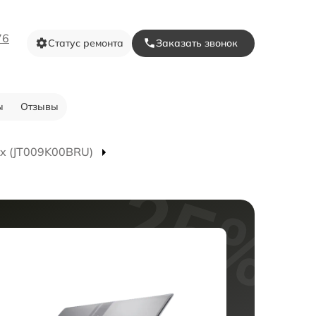
76
Статус ремонта
Заказать звонок
ы
Отзывы
x (JT009K00BRU)