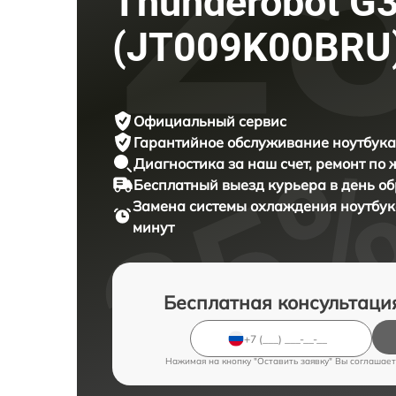
Thunderobot G
(JT009K00BRU
Официальный сервис
Гарантийное обслуживание
ноутбука
Диагностика за наш счет,
ремонт по
Бесплатный выезд курьера
в день о
Замена системы охлаждения ноутбу
минут
Бесплатная консультаци
Нажимая на кнопку "Оставить заявку" Вы соглашает