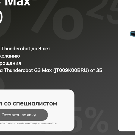
3 Max
)
 Thunderobot до 3 лет
 желанию
бращения
ка
Thunderobot G3 Max (JT009K00BRU) от 35
я со специалистом
Оставить заявку
есь c
политикой конфиденциальности