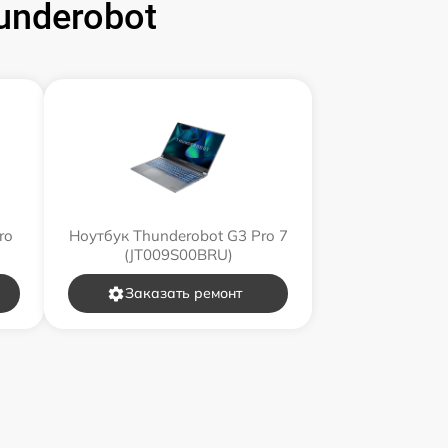
underobot
ro
Ноутбук Thunderobot G3 Pro 7
(JT009S00BRU)
Заказать ремонт